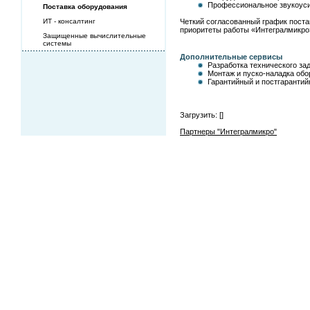
Профессиональное звукоуси
Поставка оборудования
ИТ - консалтинг
Четкий согласованный график поста
приоритеты работы «Интегралмикро»
Защищенные вычислительные
системы
Дополнительные сервисы
Разработка технического за
Монтаж и пуско-наладка об
Гарантийный и постгаранти
Загрузить: [
]
Партнеры "Интегралмикро"